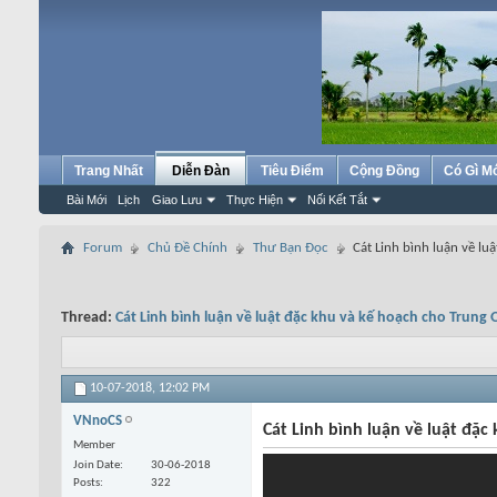
Trang Nhất
Diễn Đàn
Tiêu Điểm
Cộng Đồng
Có Gì M
Bài Mới
Lịch
Giao Lưu
Thực Hiện
Nối Kết Tắt
Forum
Chủ Đề Chính
Thư Bạn Đọc
Cát Linh bình luận về l
Thread:
Cát Linh bình luận về luật đặc khu và kế hoạch cho Trung
10-07-2018,
12:02 PM
VNnoCS
Cát Linh bình luận về luật đặ
Member
Join Date
30-06-2018
Posts
322