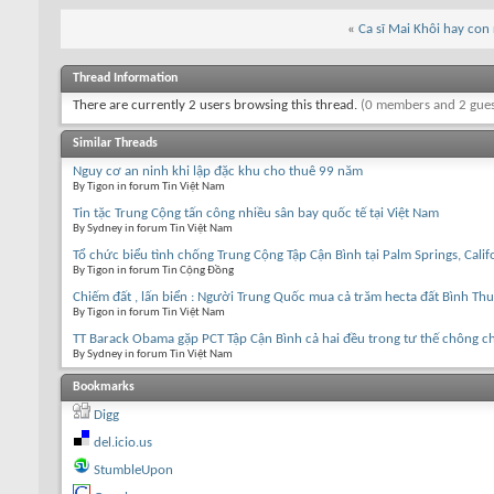
«
Ca sĩ Mai Khôi hay con r
Thread Information
There are currently 2 users browsing this thread.
(0 members and 2 gues
Similar Threads
Nguy cơ an ninh khi lập đặc khu cho thuê 99 năm
By Tigon in forum Tin Việt Nam
Tin tặc Trung Cộng tấn công nhiều sân bay quốc tế tại Việt Nam
By Sydney in forum Tin Việt Nam
Tổ chức biểu tình chống Trung Cộng Tập Cận Bình tại Palm Springs, Calif
By Tigon in forum Tin Cộng Đồng
Chiếm đất , lấn biển : Người Trung Quốc mua cả trăm hecta đất Bình Th
By Tigon in forum Tin Việt Nam
TT Barack Obama gặp PCT Tập Cận Bình cả hai đều trong tư thế chông c
By Sydney in forum Tin Việt Nam
Bookmarks
Digg
del.icio.us
StumbleUpon