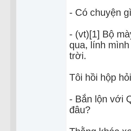
- Có chuyện gi
- (vt)[1] Bộ ma
qua, lính mình
trời.
Tôi hồi hộp hỏi 
- Bắn lộn với
đâu?