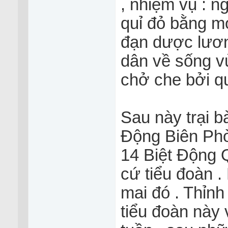
, nhiệm vụ : 
quỉ đỏ bằng m
đạn dược lương
dân về sống v
chở che bởi 
Sau này trại ba
Động Biên Phò
14 Biệt Động Qu
cứ tiểu đoàn
mai đó . Thỉn
tiểu đoàn này 