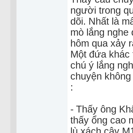
người trong qu
dõi. Nhất là 
mò lắng nghe đ
hôm qua xảy ra
Một đứa khác 
chú ý lắng ng
chuyện không k
:
- Thấy ông Khâm
thấy ổng cao m
lù xách cây M1