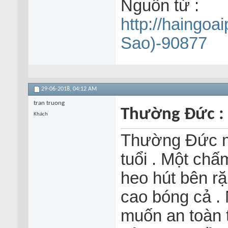
Nguồn từ :
http://haingoa
Sao)-90877
29-06-2018,
04:12 AM
tran truong
Thường Đức : 
Khách
Thường Đức m
tuổi . Một chấ
heo hút bên ră
cao bóng cả 
muốn an toàn