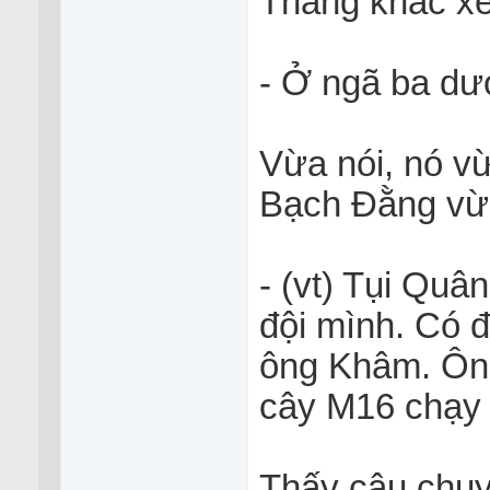
Thằng khác xe
- Ở ngã ba dươ
Vừa nói, nó v
Bạch Đằng vừa
- (vt) Tụi Quân
đội mình. Có 
ông Khâm. Ông 
cây M16 chạy 
Thấy câu chuyê