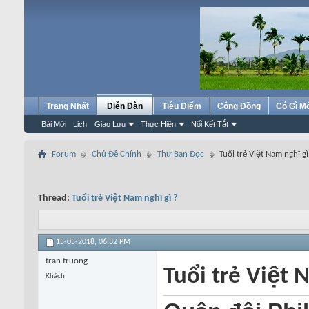
Trang Nhất
Diễn Đàn
Tiêu Điểm
Cộng Đồng
Có Gì M
Bài Mới
Lịch
Giao Lưu
Thực Hiện
Nối Kết Tắt
Forum
Chủ Đề Chính
Thư Bạn Đọc
Tuổi trẻ Việt Nam nghĩ gì
Thread:
Tuổi trẻ Việt Nam nghĩ gì ?
15-05-2018,
06:32 PM
tran truong
Tuổi trẻ Việt 
Khách