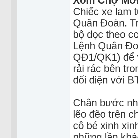
Xóm Chợ Mới
Chiếc xe lam t
Quân Đoàn. Trờ
bộ dọc theo c
Lệnh Quân Đo
QĐ1/QK1) để vê
rải rác bên tr
đối diện vớ
Chân bước nhan
lẽo đẽo trên 
cô bé xinh xin
những lần kha