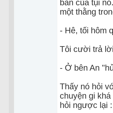
bàn của tụi n
một thằng tron
- Hê, tối hôm 
Tôi cười trả l
- Ở bên An "hư
Thấy nó hỏi v
chuyện gi khá 
hỏi ngược lại :