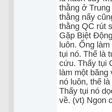
thằng ở Trung 
thằng nấy cũ
thằng QC rút su
Gặp Biệt Độn
luôn. Ổng làm
tụi nó. Thế là
cứu. Thấy tụi
làm một băng v
nó luôn, thế là
Thấy tụi nó do
về. (vt) Ngon