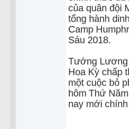
của quân đội M
tổng hành din
Camp Humphre
Sáu 2018.
Tướng Lương 
Hoa Kỳ chấp t
một cuộc bỏ ph
hôm Thứ Năm,
nay mới chính