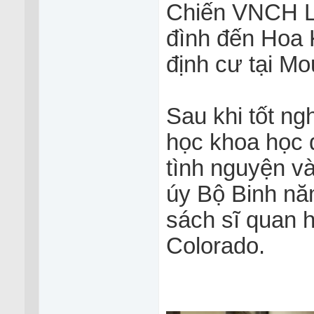
Chiến VNCH L
đình đến Hoa K
định cư tại Mo
Sau khi tốt ng
học khoa học 
tình nguyện v
úy Bộ Binh nă
sách sĩ quan h
Colorado.