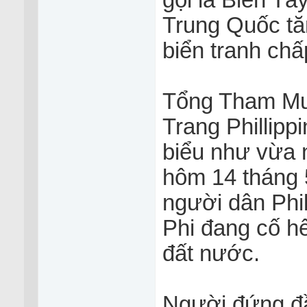
gọi là Biển Tâ
Trung Quốc tă
biển tranh chấ
Tổng Tham Mư
Trang Phillipp
biểu như vừa 
hôm 14 tháng 
người dân Phil
Phi đang cố hế
đất nước.
Người đứng đầ