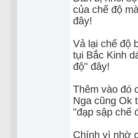
của chế độ mà
đây!
Vả lại chế độ 
tụi Bắc Kinh 
độ" đây!
Thêm vào đó c
Nga cũng Ok th
"đạp sập chế 
Chính vì nhờ 