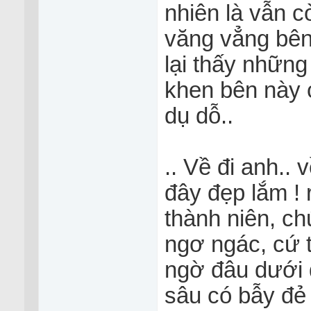
nhiên là vẫn 
văng vẳng bên 
lại thấy những
khen bên này c
dụ dỗ..
.. Về đi anh.. 
đây đẹp lắm ! r
thành niên, c
ngơ ngác, cứ 
ngờ đâu dưới đ
sâu có bẫy đẻ 