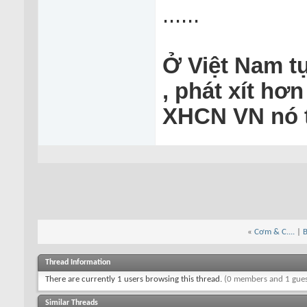
......
Ở Việt Nam tư
, phát xít hơ
XHCN VN nó th
«
Cơm & C....
|
B
Thread Information
There are currently 1 users browsing this thread.
(0 members and 1 gues
Similar Threads