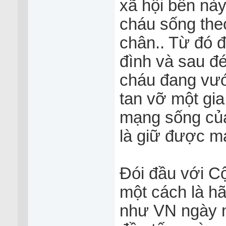
xã hội bên này
cháu sống th
chân.. Từ đó 
đình và sau đ
cháu đang vướ
tan vỡ một gi
mạng sống của
là giữ được m
Đói đầu với Cộ
một cách là hã
như VN ngày n