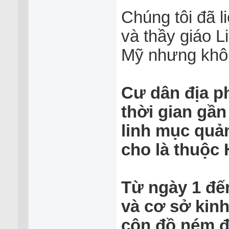
Chúng tôi đã l
và thầy giáo L
Mỹ nhưng không
Cư dân địa ph
thời gian gần
linh mục quả
cho là thuộc 
Từ ngày 1 đến
và cơ sở kinh
côn đồ ném đá