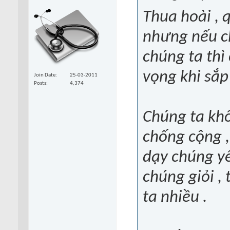
Thua hoài , 
nhưng nếu c
chúng ta thì
vọng khi sắp 
Join Date
25-03-2011
Posts
4,374
Chúng ta kh
chống cộng ,
dạy chúng yê
chúng giỏi ,
ta nhiều .