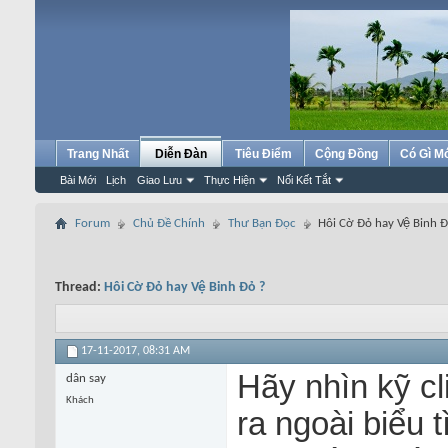
Trang Nhất
Diễn Đàn
Tiêu Điểm
Cộng Đồng
Có Gì M
Bài Mới
Lịch
Giao Lưu
Thực Hiện
Nối Kết Tắt
Forum
Chủ Đề Chính
Thư Bạn Đọc
Hôi Cờ Đỏ hay Vệ Binh Đ
Thread:
Hôi Cờ Đỏ hay Vệ Binh Đỏ ?
17-11-2017,
08:31 AM
Hãy nhìn kỹ cl
dân say
Khách
ra ngoài biểu 