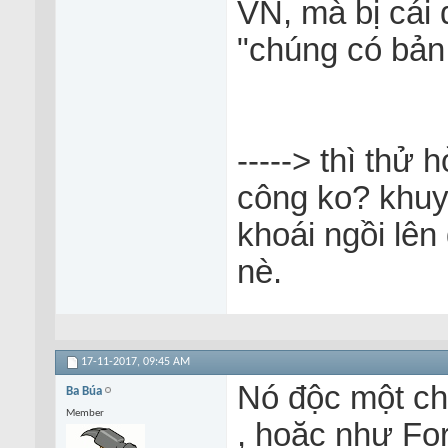
VN, mà bị cái 
"chúng có bản 
-----> thì thử 
công ko? khuyế
khoái ngồi lên
nè.
17-11-2017,
09:45 AM
Nó độc một chu
Ba Búa
Member
, hoặc như Fo