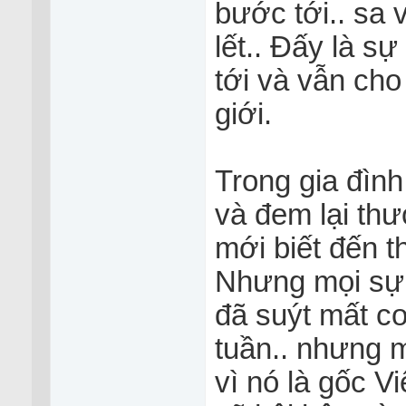
bước tới.. sa v
lết.. Đấy là s
tới và vẫn cho
giới.
Trong gia đìn
và đem lại thươ
mới biết đến t
Nhưng mọi sự đ
đã suýt mất c
tuần.. nhưng 
vì nó là gốc V