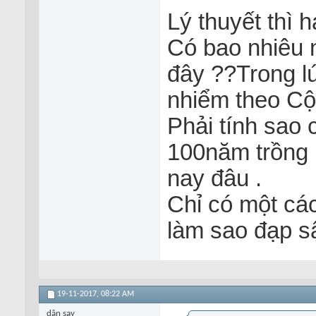
Lý thuyết thì 
Có bao nhiêu 
đây ??Trong lú
nhiểm theo Cộ
Phải tính sao
100năm trồng 
nay đâu .
Chỉ có một các
làm sao đạp sậ
19-11-2017,
08:22 AM
dân say