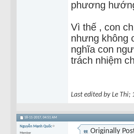
phương hướng 
Vì thế , con c
nhưng không c
nghĩa con ngườ
trách nhiệm c
Last edited by Le Thi;
18-11-2017,
04:51 AM
Nguyễn Mạnh Quốc
Originally Po
Member