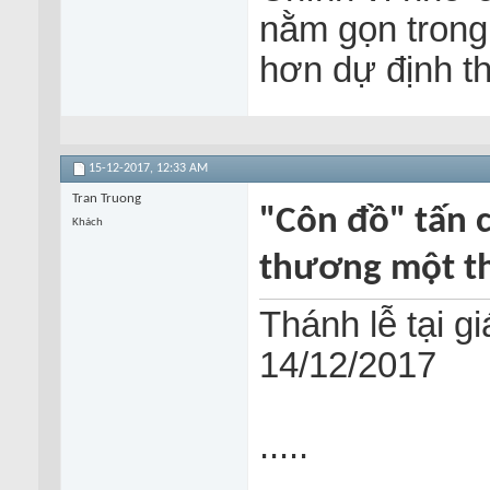
nằm gọn trong
hơn dự định th
15-12-2017,
12:33 AM
Tran Truong
"Côn đồ" tấn 
Khách
thương một th
Thánh lễ tại 
14/12/2017
.....