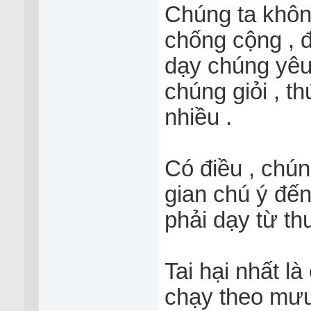
Chúng ta khôn
chống cộng , đ
dạy chúng yêu
chúng giỏi , th
nhiều .
Có điều , chúng
gian chú ý đến
phải dạy từ th
Tai hại nhất l
chạy theo mưu 