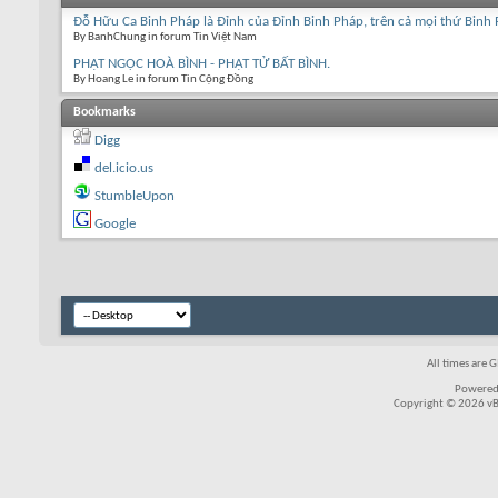
Đỗ Hữu Ca Binh Pháp là Đỉnh của Đỉnh Binh Pháp, trên cả mọi thứ Binh 
By BanhChung in forum Tin Việt Nam
PHẬT NGỌC HOÀ BÌNH - PHẬT TỬ BẤT BÌNH.
By Hoang Le in forum Tin Cộng Đồng
Bookmarks
Digg
del.icio.us
StumbleUpon
Google
All times are 
Powered
Copyright © 2026 vBul