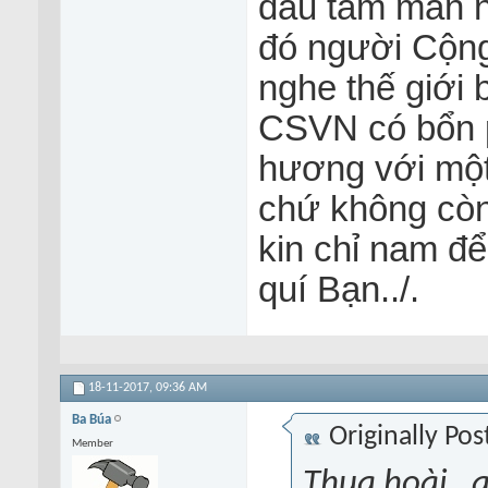
đầu tấm màn n
đó người Cộng
nghe thế giới 
CSVN có bổn p
hương với một
chứ không cò
kin chỉ nam để
quí Bạn../.
18-11-2017,
09:36 AM
Ba Búa
Originally Po
Member
Thua hoài , 