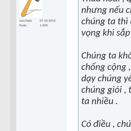
nhưng nếu c
chúng ta thì
Join Date
07-10-2010
Posts
1,828
vọng khi sắp 
Chúng ta kh
chống cộng ,
dạy chúng yê
chúng giỏi ,
ta nhiều .
Có điều , chú