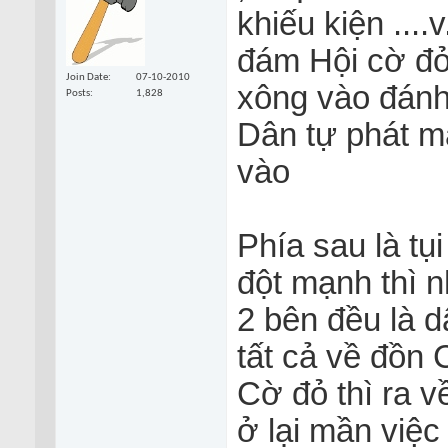
khiếu kiện ....
đám Hội cờ đỏ 
Join Date
07-10-2010
xông vào đánh 
Posts
1,828
Dân tự phát m
vào
Phía sau là tụ
đột mạnh thì nh
2 bên đều là dâ
tất cả về đồn 
Cờ đỏ thì ra về
ở lại mần việc