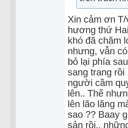
Xin cảm ơn T/v
hương thứ Hai
khó đã chăm lo
nhưng, vẫn có
bỏ lại phía sau
sang trang rồi
người cầm qu
lên.. Thế nhưn
lên lão lăng mà
sao ?? Baay g
sản rồi.. nhữn