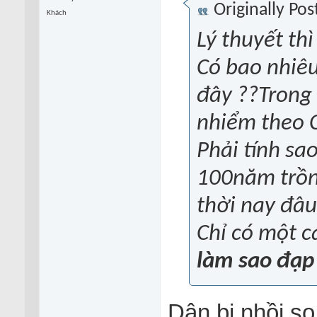
Originally Po
Khách
Lý thuyết th
Có bao nhiêu
đây ??Trong 
nhiểm theo C
Phải tính sa
100năm trồn
thời nay đâu
Chỉ có một c
làm sao đạp 
Dân bị nhồi sọ