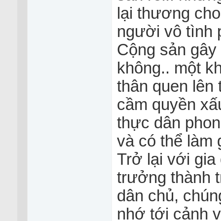
lại thương ch
người vô tình
Cộng sản gây r
không.. một k
thân quen lên 
cầm quyền xấu
thực dân phong
và có thể làm 
Trở lại với gi
trưởng thành t
dân chủ, chún
nhớ tới cảnh v