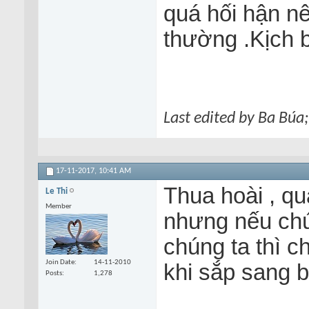
quá hối hận nê
thường .Kịch b
Last edited by Ba Búa
17-11-2017,
10:41 AM
Thua hoài , qu
Le Thi
Member
nhưng nếu chú
chúng ta thì c
Join Date
14-11-2010
khi sắp sang bê
Posts
1,278