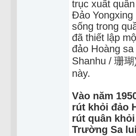
trục xuất qu
Đảo Yongxing (
sống trong qu
đã thiết lập mộ
đảo Hoàng sa 
Shanhu / 珊瑚)
này.
Vào năm 1950,
rút khỏi đả
rút quân khỏ
Trường Sa lui