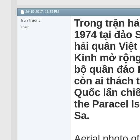
26-10-2017,
11:35 PM
Trong trận hả
Tran Truong
Khách
1974 tại đảo 
hải quân Việt
Kinh mở rộng
bộ quần đảo 
còn ai thách 
Quốc lấn chi
the Paracel I
Sa.
Aerial photo o