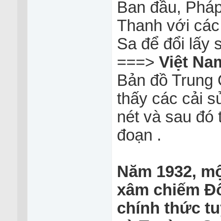
Ban đầu, Pháp
Thanh với cá
Sa để đổi lấy
===>
Việt Nam
Bản đồ Trung Q
thấy các cải s
nét và sau đó 
đoạn .
Năm 1932, mộ
xâm chiếm Đ
chính thức t