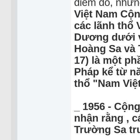
điểm đó, nhưng
Việt Nam Cộn
các lãnh thổ
Dương dưới vi
Hoàng Sa và 
17) là một p
Pháp kể từ n
thổ "Nam Việ
_ 1956 - Cộng
nhận rằng , 
Trường Sa tr