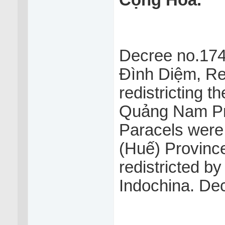
Cộng Hoà.
Decree no.174
Đình Diệm, Re
redistricting t
Quảng Nam Pro
Paracels were 
(Huế) Provinc
redistricted b
Indochina. De