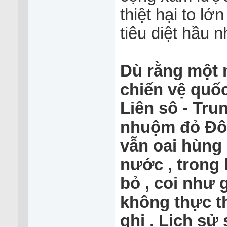
thiệt hại to l
tiêu diệt hầu 
Dù rằng một
chiến vệ quố
Liên sô - Tru
nhuộm đỏ Đ
vẫn oai hùng 
nước , trong l
bỏ , coi như g
không thực th
ghi . Lịch sử