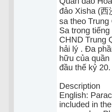
Quần đảo Hoàn
đảo Xisha (西
sa theo Trung
Sa trong tiếng
CHND Trung Q
hải lý . Đa ph
hữu của quần 
đầu thế kỷ 20.
Description
English: Parac
included in th