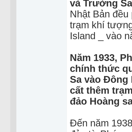
và Trường S
Nhật Bản đều p
trạm khí tượ
Island _ vào 
Năm 1933, Ph
chính thức q
Sa vào Đông 
cất thêm trạ
đảo Hoàng s
Đến năm 1938,