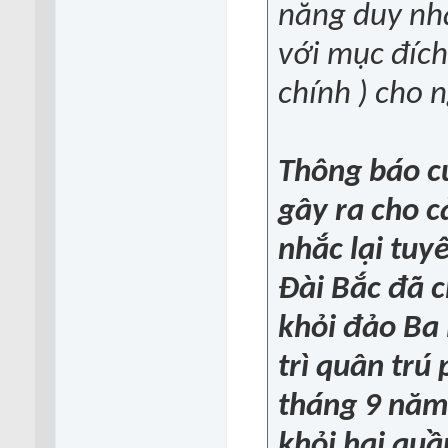
năng duy nhấ
với mục đí
chính ) cho 
Thông báo c
gây ra cho cả
nhắc lại tuy
Đài Bắc đã c
khỏi đảo Ba B
trì quân trú
tháng 9 năm 
khỏi hai quâ