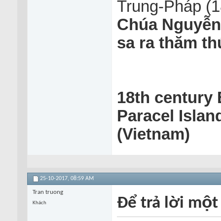
Trung-Pháp (
Chúa Nguyễn đ
sa ra thăm thú 
18th century
Paracel Islan
(Vietnam)
25-10-2017,
08:59 AM
Tran truong
Để trả lời một
Khách