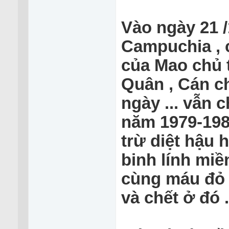
Vào ngày 21
Campuchia , cũ
của Mao chủ t
Quân , Cán chi
ngày ... vẫn 
năm 1979-1989 p
trừ diệt hậu
binh lính miề
cùng máu đo
và chết ở đó .