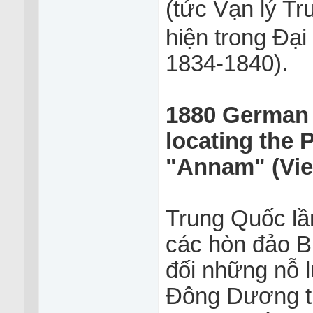
(tức Vạn lý 
hiện trong Đạ
1834-1840).
1880 German 
locating the P
"Annam" (Vi
Trung Quốc lầ
các hòn đảo B
đối những nỗ 
Đông Dương th