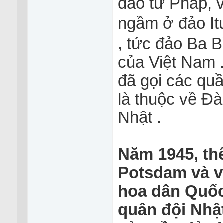
đảo từ Pháp, 
ngầm ở đảo It
, tức đảo Ba 
của Việt Na
đã gọi các q
là thuộc về Đ
Nhật .
Năm 1945, thê
Potsdam và v
hoa dân Quốc
quân đội Nhậ