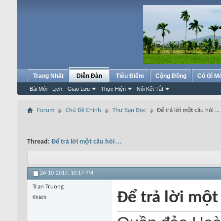
Trang Nhất
Diễn Đàn
Tiêu Điểm
Cộng Đồng
Có Gì M
Bài Mới
Lịch
Giao Lưu
Thực Hiện
Nối Kết Tắt
Forum
Chủ Đề Chính
Thư Bạn Đọc
Để trả lời một câu hỏi ...
Thread:
Để trả lời một câu hỏi ...
24-10-2017,
10:17 PM
Tran Truong
Để trả lời một
Khách