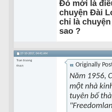
Đó mới là điê
chuyện Đài L
chỉ là chuyện 
sao ?
27-10-2017,
04:41 AM
Tran truong
Originally Po
Khách
Năm 1956, Clo
một nhà kinh
tuyên bố thà
"Freedomlan