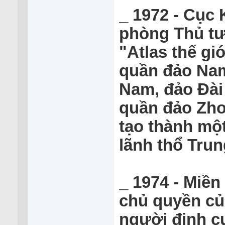
_ 1972 - Cục
phòng Thủ tướ
"Atlas thế gi
quần đảo Nam
Nam, đảo Đài
quần đảo Zhou
tạo thành một
lãnh thổ Trun
_ 1974 - Miề
chủ quyền cu
người định c