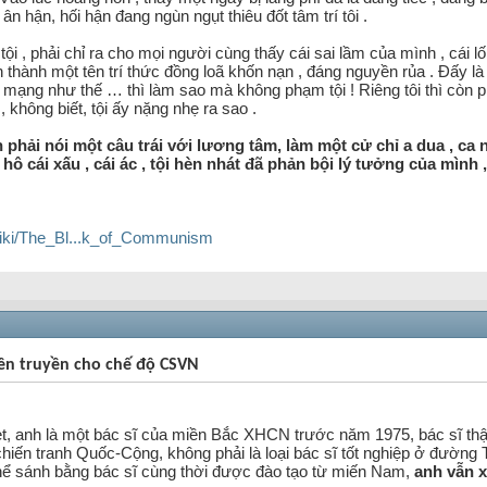
 ân hận, hối hận đang ngùn ngụt thiêu đốt tâm trí tôi .
ội , phải chỉ ra cho mọi người cùng thấy cái sai lầm của mình , cái lối 
 thành một tên trí thức đồng loã khốn nạn , đáng nguyền rủa . Đấy là
 mạng như thế … thì làm sao mà không phạm tội ! Riêng tôi thì còn
 không biết, tội ấy nặng nhẹ ra sao .
 phải nói một câu trái với lương tâm, làm một cử chỉ a dua , ca n
oan hô cái xấu , cái ác , tội hèn nhát đã phản bội lý tưởng của mìn
/wiki/The_Bl...k_of_Communism
yên truyền cho chế độ CSVN
t, anh là một bác sĩ của miền Bắc XHCN trước năm 1975, bác sĩ thậ
chiến tranh Quốc-Cộng, không phải là loại bác sĩ tốt nghiệp ở đườn
hể sánh bằng bác sĩ cùng thời được đào tạo từ miến Nam,
anh vẫn x