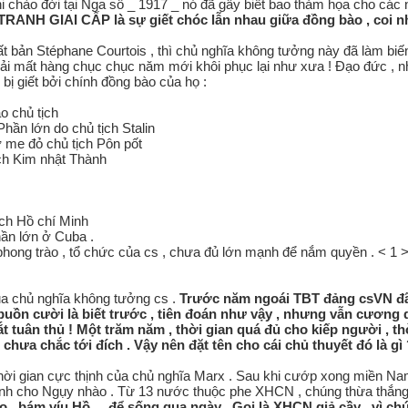
hi chào đời tại Nga sô _ 1917 _ nó đã gây biết bao thảm họa cho các nư
ANH GIAI CẤP là sự giết chóc lẫn nhau giữa đồng bào , coi nhau la
́t bản Stéphane Courtois , thì chủ nghĩa không tưởng này đã làm biế
phải mất hàng chục chục năm mới khôi phục lại như xưa ! Đạo đức , 
 giết bởi chính đồng bào của họ :
o chủ tịch
Phần lớn do chủ tịch Stalin
 me đỏ chủ tịch Pôn pốt
ịch Kim nhật Thành
ịch Hồ chí Minh
ần lớn ở Cuba .
phong trào , tổ chức của cs , chưa đủ lớn mạnh để nắm quyền . < 1 
̉a chủ nghĩa không tưởng cs .
Trước năm ngoái TBT đảng csVN đã no
 buồn cười là biết trước , tiên đoán như vậy , nhưng vẫn cương 
 tuân thủ ! Một trăm năm , thời gian quá đủ cho kiếp người , thờ
g chưa chắc tới đích . Vậy nên đặt tên cho cái chủ thuyết đó là gì ? 
thời gian cực thịnh của chủ nghĩa Marx . Sau khi cướp xong miền Nam
đánh cho Ngụy nhào . Từ 13 nước thuộc phe XHCN , chúng thừa thắn
, bám víu Hồ ... để sống qua ngày . Gọi là XHCN giả cầy , vì chú