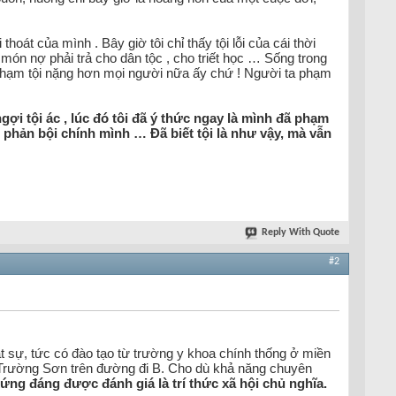
thoát của mình . Bây giờ tôi chỉ thấy tội lỗi của cái thời
 món nợ phải trả cho dân tộc , cho triết học … Sống trong
 phạm tội nặng hơn mọi người nữa ấy chứ ! Người ta phạm
gợi tội ác , lúc đó tôi đã ý thức ngay là mình đã phạm
h , phản bội chính mình … Đã biết tội là như vậy, mà vẫn
Reply With Quote
#2
t sự, tức có đào tạo từ trường y khoa chính thống ở miền
g Trường Sơn trên đường đi B. Cho dù khả năng chuyên
ứng đáng được đánh giá là trí thức xã hội chủ nghĩa.