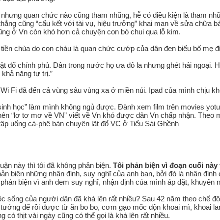
nhưng quan chức nào cũng tham nhũng, hễ có điều kiện là tham nhũng
i thẳng cũng “cấu kết với tài vụ, hiệu trưởng” khai man về sửa chữa 
g ở Vn còn khó hơn cả chuyện con bò chui qua lỗ kim.
n tiền chùa do con cháu là quan chức cướp của dân đen biếu bố mẹ đi 
ật đổ chính phủ. Dân trong nước họ ưa đô la nhưng ghét hải ngoại. 
khả năng tự trị.”
i Fi đã đến cả vùng sâu vùng xa ở miền núi. Ipad của mình chịu kh
 sinh học” làm mình không ngủ được. Đành xem film trên movies yotu
ên “lơ tơ mơ về VN” viết về Vn khó được dân Vn chấp nhận. Theo mì
ập uống cà-phê bàn chuyện lật đổ VC ở Tiểu Sài Ghềnh
uận này thì tôi đã không phản biện.
Tôi phản biện vì đoạn cuối này v
 biện những nhận định, suy nghĩ của anh bạn, bởi đó là nhận định cá
phản biện vì anh đem suy nghĩ, nhận định của mình áp đặt, khuyên n
c sống của người dân đã khá lên rất nhiều? Sau 42 năm theo chế độ 
tưởng để rồi được từ ăn bo bo, cơm gạo mốc độn khoai mì, khoai lan
g có thịt vài ngày cũng có thể gọi là khá lên rất nhiều.