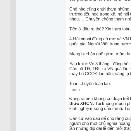
Chỗ nào cũng chửi tham nhũng, 
trường tiểu học trong xã, nó nó
nhau…. Chuyện chống tham nhũn
Tiền ở đâu ra thế? Xin thưa toà
4-Hải ngoại đừng có mơ về VN l
quốc gia. Người Việt trong nước 
Mạng bị chặn ghê gớm, mặc dù W
Sau khi ở Vn 3 tháng, “đồng hồ
Các bố TĐ, TĐL xa VN quá lâu n
mấy bố CCCĐ lạc hậu, sáng tụ t
Toàn chuyện toàn lao.
,,,,,,,,,
Đúng ra nếu không có đoạn kết l
thức XHCN.
Tôi không muốn phản
kinh nghiệm sống của mình. Tôi 
Căn cứ vào đâu để cho rằng cuộ
người cho một chủ nghĩa hoang 
lần những dịp đại lễ đến mỗi thán