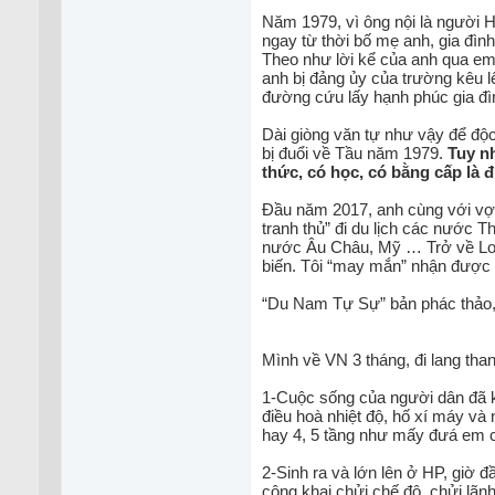
Năm 1979, vì ông nội là người H
ngay từ thời bố mẹ anh, gia đìn
Theo như lời kể của anh qua ema
anh bị đảng ủy của trường kêu lê
đường cứu lấy hạnh phúc gia đì
Dài giòng văn tự như vậy để độc
bị đuổi về Tầu năm 1979.
Tuy nh
thức, có học, có bằng cấp là
Đầu năm 2017, anh cùng với vợ 
tranh thủ” đi du lịch các nước 
nước Âu Châu, Mỹ … Trở về Londo
biến. Tôi “may mắn” nhận được em
“Du Nam Tự Sự” bản phác thảo, 
Mình về VN 3 tháng, đi lang tha
1-Cuộc sống của người dân đã kh
điều hoà nhiệt độ, hố xí máy và
hay 4, 5 tầng như mấy đưá em 
2-Sinh ra và lớn lên ở HP, giờ
công khai chửi chế độ, chửi lãn