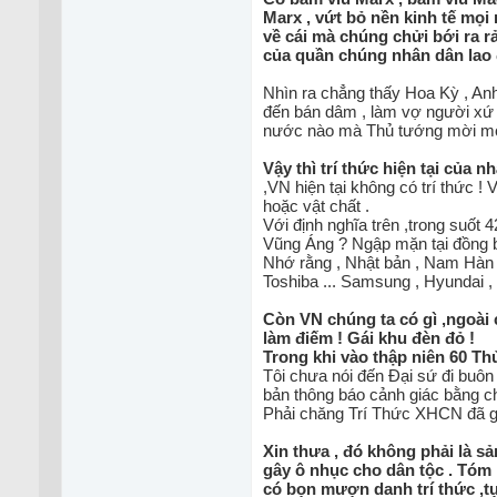
Marx , vứt bỏ nền kinh tế mọi 
về cái mà chúng chửi bới ra r
của quần chúng nhân dân lao 
Nhìn ra chẳng thấy Hoa Kỳ , Anh ,
đến bán dâm , làm vợ người xứ l
nước nào mà Thủ tướng mời mọ
Vậy thì trí thức hiện tại cu
,VN hiện tại không có trí thức ! Vi
hoặc vật chất .
Với định nghĩa trên ,trong suốt 
Vũng Áng ? Ngập mặn tại đồng
Nhớ rằng , Nhật bản , Nam Hàn c
Toshiba ... Samsung , Hyundai , 
Còn VN chúng ta có gì ,ngoà
làm điếm ! Gái khu đèn đỏ !
Trong khi vào thập niên 60 Thu
Tôi chưa nói đến Đại sứ đi buôn 
bản thông báo cảnh giác bằng chữ V
Phải chăng Trí Thức XHCN đã góp
Xin thưa , đó không phải là sản
gây ô nhục cho dân tộc . Tóm la
có bọn mượn danh trí thức ,tự