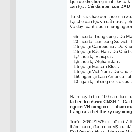
Lịch sử đã chứng minh, kể từ k
dân tộc .
Cái dã man của ĐẤU TR
Từ khi cs chào đời ,theo nhà xuâ
hại cho dân tộc và đất nước , 
Và đây ,danh sách những người bị
_ 65 triệu tại Trung cộng . Do Ma
_ 20 triệu tại Liên bang Sô viết . 
_ 2 triệu tại Campuchia . Do Khờ
_ 2 triệu tại Bắc Hàn . Do Chủ t
_ 1,7 triệu tại Ethiopia .
_ 1,5 triệu tại Afghanistan .
_ 1 triệu tại Eastern Bloc .
_ 1 triệu tại Việt Nam . Do Chủ t
_ 150 ngàn tại Latin America , ph
_ 10 ngàn tại những nơi có các 
Năm nay là tròn 100 năm tuổi cu
ta tiến tới được CNXH " . Cái
người VN cũng cứ ... nhắm mắt
trắng ra là hết thế kỷ này cũn
Trước 30/04/1975 có thể coi là 
thần thánh , đánh cho Mỹ cút 
Cố bám víu Marx , bám víu Mao 