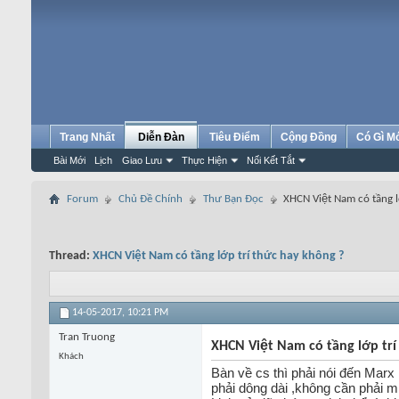
Trang Nhất
Diễn Đàn
Tiêu Điểm
Cộng Đồng
Có Gì M
Bài Mới
Lịch
Giao Lưu
Thực Hiện
Nối Kết Tắt
Forum
Chủ Đề Chính
Thư Bạn Đọc
XHCN Việt Nam có tầng l
Thread:
XHCN Việt Nam có tầng lớp trí thức hay không ?
14-05-2017,
10:21 PM
Tran Truong
XHCN Việt Nam có tầng lớp tri
Khách
Bàn về cs thì phải nói đến Ma
phải dông dài ,không cần phải m