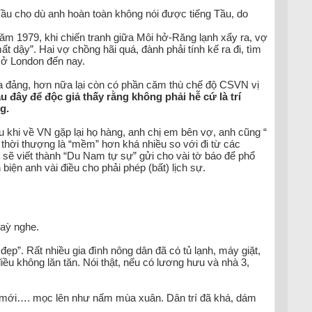
Tầu cho dù anh hoàn toàn không nói được tiếng Tầu, do
năm 1979, khi chiến tranh giữa Môi hở-Răng lạnh xẩy ra, vợ
t dậy”. Hai vợ chồng hãi quá, đành phải tính kế ra đi, tìm
 ở London đến nay.
ủa đảng, hơn nữa lại còn có phần căm thù chế độ CSVN vị
au đây để độc giả thấy rằng không phải hễ cứ là trí
g.
khi về VN gặp lại họ hàng, anh chị em bên vợ, anh cũng “
 thời thượng là “mềm” hơn khá nhiều so với đi từ các
sẽ viết thành “Du Nam tự sự” gửi cho vài tờ báo để phổ
iện anh vài điều cho phải phép (bất) lịch sự.
maỳ nghe.
p”. Rất nhiều gia đình nông dân đã có tủ lạnh, máy giặt,
ều không lăn tăn. Nói thật, nếu có lương hưu và nhà 3,
hị mới…. mọc lên như nấm mùa xuân. Dân trí đã khá, dám