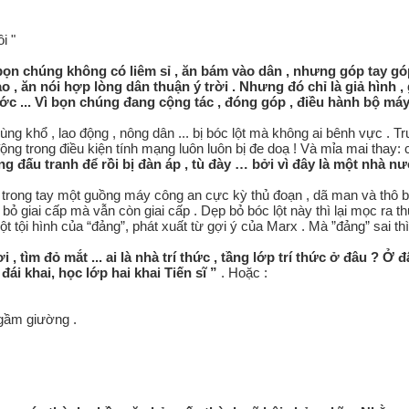
i "
, bọn chúng không có liêm sỉ , ăn bám vào dân , nhưng góp tay góp 
 , ăn nói hợp lòng dân thuận ý trời . Nhưng đó chỉ là giả hình , 
́c ... Vì bọn chúng đang cộng tác , đóng góp , điều hành bộ máy
ng khổ , lao động , nông dân ... bị bóc lột mà không ai bênh vực . Trướ
động trong điều kiện tính mạng luôn luôn bị đe doạ ! Và mỉa mai thay
g đấu tranh để rồi bị đàn áp , tù đày … bởi vì đây là một nhà nước
rong tay một guồng máy công an cực kỳ thủ đoạn , dã man và thô bạo 
 bỏ giai cấp mà vẫn còn giai cấp . Dẹp bỏ bóc lột này thì lại mọc ra t
t tội hình của “đảng”, phát xuất từ gợi ý của Marx . Mà ”đảng” sai th
, tìm đỏ mắt ... ai là nhà trí thức , tầng lớp trí thức ở đâu ? Ơ
đái khai, học lớp hai khai Tiến sĩ ”
. Hoặc :
 gầm giường .