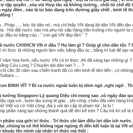
rợ tập quyền , xóa vùi Hợp tác xã không tưởng , chối từ chế độ 
ả ngày đêm , nào là tư bản đang trên đường giẫy chết , kinh tế thi
động !
 Pháp , ... bóc lột dân nó ; mà chỉ thấy VN đang lột dân VN đến tận c
ạ . Hỏi đất nước nào mà phụ nữ sắp hàng trần truồng cho người ta ch
c đầu tư bằng câu : " con gái VN đẹp lắm " ?
̉a nhà nước CHXHCN VN ở đâu ? Họ làm gì ? Giúp gì cho dân tộc ? 
̀ trí thức là những người làm việc bằng đầu óc , bằng trí tuệ để tạo r
42 năm hòa bình, nếu nước VN có trí thức ,thì đã sáng tạo những gi
 bằng Cửu Long ? Chuyện dài dân oan ? ... ?
hỉ cần 30 năm sau chiến tranh đã có nền kinh tế tiên tiến , có những 
Subaru ...
i con ĐINH VÍT ? Đi ra nước ngoài luôn bị dòm ngó ,nghi ngờ . T
̉ tướng Singapore Lý quang Diệu chỉ mong sao ,có ngày đảo quô
lậu ngà voi , buôn lậu sừng tê giác , phi công ,chiêu đãi viên hàng kh
iệt và cờ Việt cộng ,đại ý nói ăn cắp là phạm tội , bị tù !
 phần sáng tạo những thành quả để đời kể trên ? Câu trả lời sẽ la
 phẩm của giới trí thức . Trí thức chỉ làm điều lợi dân ích nươ
̣i ,chúng ta có thể không ngại ngùng đi đến kết luận là tại VN 
 khoác lên mình cái nhãn trí thức mà thôi :