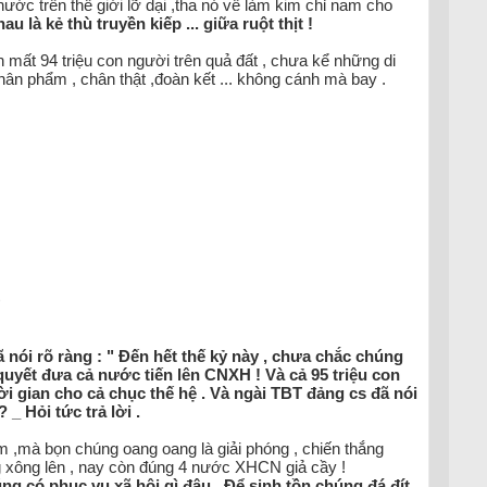
ớc trên thế giới lỡ dại ,tha nó về làm kim chỉ nam cho
̀ kẻ thù truyền kiếp ... giữa ruột thịt !
n mất 94 triệu con người trên quả đất , chưa kể những di
nhân phẩm , chân thật ,đoàn kết ... không cánh mà bay .
>
́i rõ ràng : " Đến hết thế kỷ này , chưa chắc chúng
quyết đưa cả nước tiến lên CNXH ! Và cả 95 triệu con
i gian cho cả chục thế hệ . Và ngài TBT đảng cs đã nói
_ Hỏi tức trả lời .
 ,mà bọn chúng oang oang là giải phóng , chiến thắng
g xông lên , nay còn đúng 4 nước XHCN giả cầy !
ng có phục vụ xã hội gì đâu . Để sinh tồn chúng đá đít