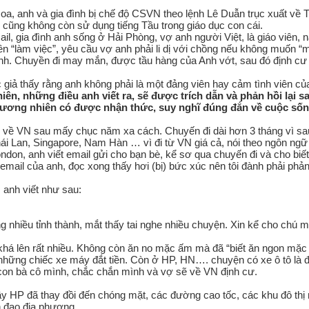
oa, anh và gia đình bị chế độ CSVN theo lệnh Lê Duẫn trục xuất về 
h cũng không còn sử dụng tiếng Tầu trong giáo dục con cái.
il, gia đình anh sống ở Hải Phòng, vợ anh người Việt, là giáo viên, 
n “làm việc”, yêu cầu vợ anh phải li dị với chồng nếu không muốn “mấ
nh. Chuyền đi may mắn, được tầu hàng của Anh vớt, sau đó định cư
 giả thấy rằng anh không phải là một đảng viên hay cảm tình viên c
iên, những điều anh viết ra, sẽ được trích dẫn và phản hồi lại s
 đương nhiên có được nhận thức, suy nghĩ đúng đắn về cuộc sốn
về VN sau mấy chục năm xa cách. Chuyến đi dài hơn 3 tháng vì sau 
Thái Lan, Singapore, Nam Hàn … vì đi từ VN giá cả, nói theo ngôn ngữ
n, anh viết email gửi cho bạn bè, kể sơ qua chuyến đi và cho biết 
ail của anh, đọc xong thấy hơi (bị) bức xúc nên tôi đành phải phản b
anh viết như sau:
ng nhiều tỉnh thành, mắt thấy tai nghe nhiều chuyện. Xin kể cho chú 
á lên rất nhiều. Không còn ăn no mặc ấm mà đã “biết ăn ngon mặc đẹ
 những chiếc xe máy đắt tiền. Còn ở HP, HN…. chuyện có xe ô tô là đi
con bà cô mình, chắc chắn mình và vợ sẽ về VN định cư.
 đầy HP đã thay đồi đến chóng mặt, các đường cao tốc, các khu đô t
h đạo địa phương.