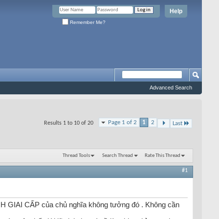
Help
Remember Me?
Advanced Search
Page 1 of 2
1
2
Results 1 to 10 of 20
Last
Thread Tools
Search Thread
Rate This Thread
#1
TRANH GIAI CẤP của chủ nghĩa không tưởng đó . Không cần