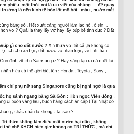
tem phiếu ,một thời coi là ưu việt của chúng .... để quay
̣ trường là nền kinh tế bóc lột mồ hôi , máu , nước mắt
ùng bằng số . Hết xuất cảng người làm lao nô , ô sin ...
ọn vợ ? Quái lạ thay lấy vợ hay lấy búp bê tình dục ? Đất
Giúp gì cho đất nước ?
Xin thưa với tất cả ,là không có
a lợi ích cho xã hội , đất nước và nhân loại , về tinh thần
̀ ? Con đinh vít cho Samsung ư ? Hay sáng tạo ra cá chết tại
nhãn hiệu cả thế giới biết tên : Honda , Toyota , Sony ,
hậm chí phụ nữ sang Singapore cũng bị nghi ngờ là qua
́c họ sánh ngang bằng SàiGòn : Hòn ngọc Viễn đông .
ông đi buôn vàng lậu , buôn hàng xách ăn cắp ! Tại Nhật có
̀ không , chắc chắn là không . Tai sao ?
́c . Trí thức không làm điều mất nước hại dân , không
với thể chế XHCN hiện giờ không có TRÍ THỨC , mà chỉ