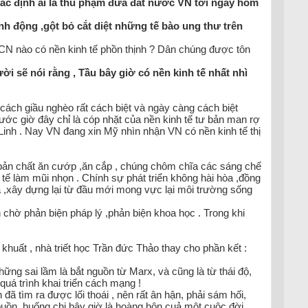
xác định ai là thủ phạm đưa đất nước VN tới ngày hôm
h động ,gột bỏ cắt diệt những tế bào ung thư trên
HCN nào có nền kinh tế phồn thịnh ? Dân chúng được tôn
ẽ nói rằng , Tầu bây giờ có nền kinh tế nhất nhì
ch giầu nghèo rất cách biệt và ngày càng cách biệt
ớc giờ đây chỉ là cóp nhặt của nền kinh tế tư bản man rợ
ăn Linh . Nay VN đang xin Mỹ nhìn nhận VN có nền kinh tế thị
bản chất ăn cướp ,ăn cắp , chúng chôm chĩa các sáng chế
́ làm mũi nhọn . Chính sự phát triển không hài hòa ,đồng
̉a ,xây dựng lại từ đầu mới mong vực lại môi trường sống
 chờ phản biện pháp lý ,phản biện khoa học . Trong khi
khuất , nhà triết học Trần đức Thảo thay cho phần kết :
những sai lầm là bắt nguồn từ Marx, và cũng là từ thái độ,
 quá trình khai triển cách mạng !
ã tìm ra được lối thoái , nên rất ân hận, phải sám hối,
 buồn, huống chi bây giờ là hoàng hôn cuả một cuộc đời,