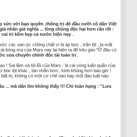
sức với bạo quyền ,thống trị đè đầu cưỡi cổ dân Việt
giả nhân giả nghĩa ... lòng chúng độc hại hơn rắn rết :
 cai trị kềm kẹp cả nước hiện nay .
c các oan ức chồng chất vì bị áp bức , trấn lột , bị mất
: cái bóng ma của Marx nay lại hiện ra để kêu gào “Ở đâu có
 của chuyên chính độc tài toàn trị .
! Sai lầm và tội lỗi của Marx : là cái vòng luẩn quẩn của
hứ bóc lột khác , tàn nhẫn hơn , kinh khủng hơn bao giờ !
ì bất trị, không có một cơ chế nào hay một đạo luật nào
̉ đâu ... mà dân tìm không thấy !!! Chỉ toàn hạng : “Lưu