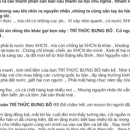
 ra các thành phần căn bản cấu thành xã hội chủ nghĩa . Nhằm 
chỉ mong sau khi nhìn ra nguyên nhân ,chúng ta cùng săn tay áo hàn
 tốt .
 thức ... mà chỉ có những cục ph... Vì vậy nhìn quanh , có nước X
ôi xin dùng tên khác gọi bọn này : TRÍ THỨC BƯNG BÔ . Có người s
 .
hải là nước theo XHCN , mà còn chống lại XHCN là khác , khoảng cá
̀i toàn trị . Chúng chỉ khoác chiếc áo XHCN lên mình . Kinh tế hai nư
à sáng tạo , là đổi mới kể từ thời Đặng tiểu Bình , thời Nguyễn v
lưu manh , tính nhổ liếm của bọn TRÍ THỨC BƯNG BÔ hiến kế . Nhờ 
hảy vọt cho mau bằng các cường quốc tư bản , lấy tăng trưởng kinh tê
 phá đất nước ,giết hại con người ... Phải mất hàng chục năm tẩy rư
ng thư , có cá chết hàng loạt nhiều nơi ... Nhưng nguyên nhân thì vẫn
ắm biển ,ăn cá tôm ,hải sản thoải mái .
̉ toàn TRÍ THỨC BƯNG BÔ !!!!
Để chấm hết ,xin mượn lời người đã 
ã im lặng đồng loã, mãi tới lúc cuối đời mới thấy tường tận, cội nguồn 
Ân hận vì đã chứng kiến, đã im lặng trước biết bao nhiêu tội ác trong
 cho nhiều người cùng với mình sa vào sai lầm và bế tắc . Nay mình đ
Vào lúc hoàng hôn , thấy một ngày bị lãng phí đã là đáng tiếc , đáng