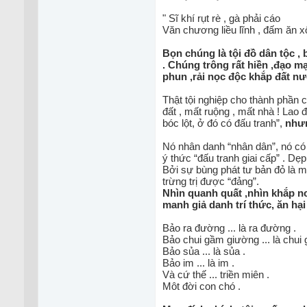
" Sĩ khí rụt rè , gà phải cáo
Văn chương liều lĩnh , đấm ăn xô
Bọn chúng là tội đồ dân tộc 
. Chúng trông rất hiền ,đạo mạo
phun ,rải nọc độc khắp đất nươ
Thật tội nghiệp cho thành phần cù
đất , mất ruộng , mất nhà ! Lao 
bóc lột, ở đó có đấu tranh”,
nhưn
Nó nhân danh “nhân dân”, nó có t
ý thức “đấu tranh giai cấp” . Dẹp
Bởi sự bùng phát tư bản đỏ là mộ
trừng trị được “đảng”.
Nhìn quanh quất ,nhìn khắp nơi 
manh giả danh trí thức, ăn hại 
Bảo ra đường ... là ra đường .
Bảo chui gầm giường ... là chui
Bảo sủa ... là sủa .
Bảo im ... là im .
Và cứ thế ... triền miên .
Môt đời con chó .