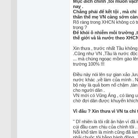
Mục đích chính ,tôi muốn vạch
nay .
Chẳng phải để kết tội , mà 
thân thể mẹ VN càng sớm càng
Rõ ràng trong XHCN không có trí
trọng ?
Để khỏi ô nhiễm môi trường ,t
thế giới và là nước theo XHCN
Xin thưa , trước nhất Tầu không p
.Cũng như VN ,Tầu là nước độc ta
... mà chúng ngoạc mồm gào lên l
trường 100% !!!
Điều này nói lên sự gian xảo ,
nước khác ,về làm của mình . N
bộ này là quả bom nổ chậm ,tàn
cho người dân .
VN mới có Vũng Áng , có làng u
chờ đợi dân được khuyến khích t
Vì đâu ? Xin thưa vì VN ta chi
" Dĩ nhiên là tôi rất ân hận vì đ
cúi đầu cam chịu của chính tôi . 
Nỗi khổ tâm là mình cũng đã làm
phải chuộc tội bằng hành động . 