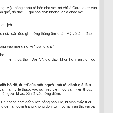
. Một thằng cháu rể bên nhà vợ, nó chỉ là Care taker của
bàn ghế, đồ đạc…. ghi hóa đơn khống, chia chác với
du lịch.
Họ nói, “cần đéo gí những thằng ôm chân Mỹ về lãnh đạo
ông vào mạng nổi vì “tường lửa.”
be.
nh nên thức thời. Dân VN giờ đấy “khôn hơn rận”, chỉ có
iết hồ đồ, ấu trĩ của một người mà tôi đánh giá là trí
 nhân, bị lệ thuộc vào sự hiểu biết, học vấn, kiến thức,
hủ người khác. Xin đi vào từng điểm:
CS thống nhất đất nước bằng bạo lực, hi sinh mấy triệu
g đến ăn cơm trắng không độn, từ một năm ăn thịt vài ba