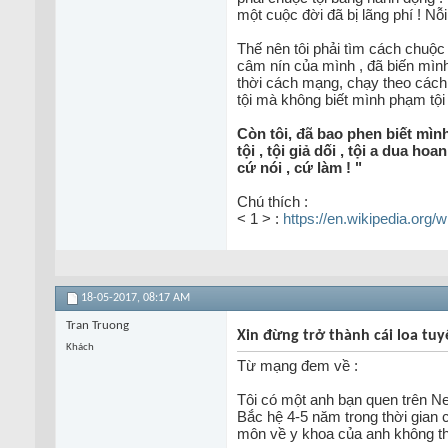
một cuộc đời đã bị lãng phí ! Nỗi
Thế nên tôi phải tìm cách chuộc t
câm nín của mình , đã biến mình
thời cách mạng, chạy theo cách
tội mà không biết mình phạm tội ,
Còn tôi, đã bao phen biết mình
tội , tội giả dối , tội a dua h
cứ nói , cứ làm ! "
Chú thích :
< 1 > :
https://en.wikipedia.org
18-05-2017,
08:17 AM
Tran Truong
Xin đừng trở thành cái loa tu
Khách
Từ mạng đem về :
Tôi có một anh bạn quen trên Ne
Bắc hệ 4-5 năm trong thời gian 
môn về y khoa của anh không t