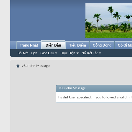
Trang Nhất
Diễn Đàn
Tiêu Điểm
Cộng Đồng
Có Gì M
Bài Mới
Lịch
Giao Lưu
Thực Hiện
Nối Kết Tắt
vBulletin Message
vBulletin Message
Invalid User specified. If you followed a valid li