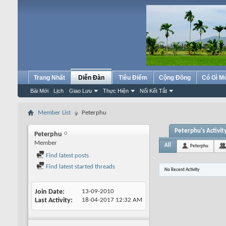
Trang Nhất
Diễn Đàn
Tiêu Điểm
Cộng Đồng
Có Gì M
Bài Mới
Lịch
Giao Lưu
Thực Hiện
Nối Kết Tắt
Member List
Peterphu
Peterphu's Activit
Peterphu
Member
All
Peterphu
Find latest posts
Find latest started threads
No Recent Activity
Join Date
13-09-2010
Last Activity
18-04-2017
12:32 AM