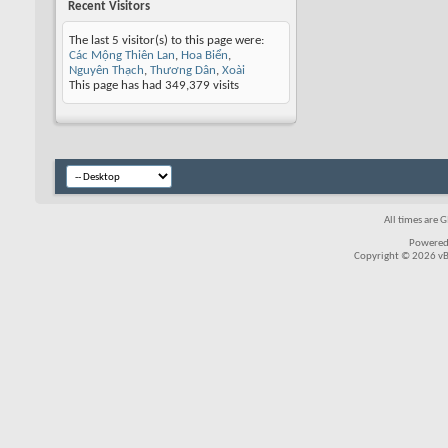
Recent Visitors
The last 5 visitor(s) to this page were:
Các Mộng Thiên Lan
,
Hoa Biển
,
Nguyên Thạch
,
Thương Dân
,
Xoài
This page has had
349,379
visits
All times are 
Powered
Copyright © 2026 vBul