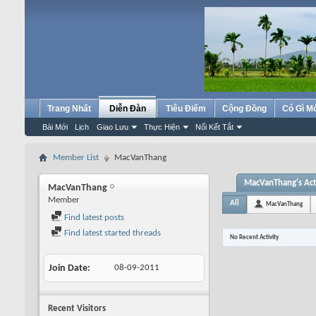
Trang Nhất
Diễn Đàn
Tiêu Điểm
Cộng Đồng
Có Gì M
Bài Mới
Lịch
Giao Lưu
Thực Hiện
Nối Kết Tắt
Member List
MacVanThang
MacVanThang's Act
MacVanThang
Member
All
MacVanThang
Find latest posts
Find latest started threads
No Recent Activity
Join Date
08-09-2011
Recent Visitors