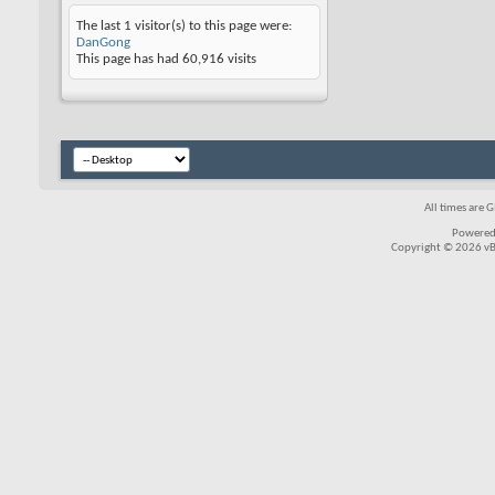
The last 1 visitor(s) to this page were:
DanGong
This page has had
60,916
visits
All times are 
Powered
Copyright © 2026 vBul