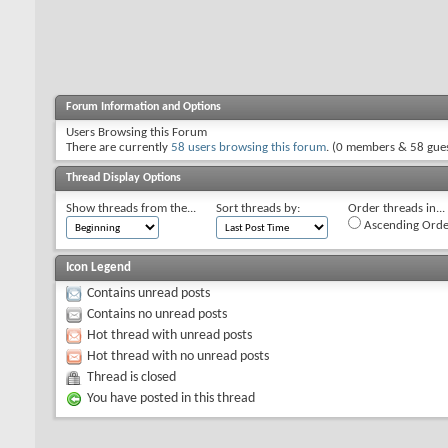
Forum Information and Options
Users Browsing this Forum
There are currently
58 users browsing this forum
. (0 members & 58 gues
Thread Display Options
Show threads from the...
Sort threads by:
Order threads in...
Ascending Orde
Icon Legend
Contains unread posts
Contains no unread posts
Hot thread with unread posts
Hot thread with no unread posts
Thread is closed
You have posted in this thread