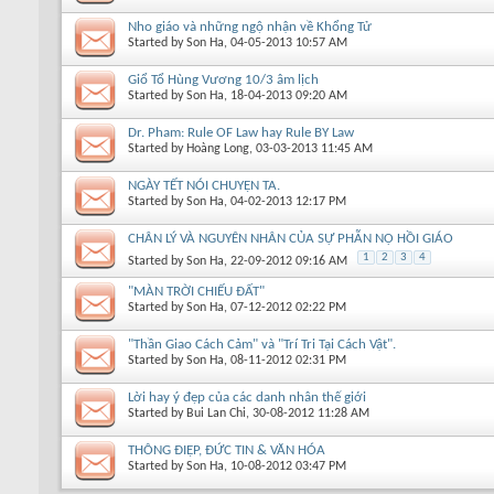
Nho giáo và những ngộ nhận về Khổng Tử
Started by
Son Ha
, 04-05-2013 10:57 AM
Giổ Tổ Hùng Vương 10/3 âm lịch
Started by
Son Ha
, 18-04-2013 09:20 AM
Dr. Pham: Rule OF Law hay Rule BY Law
Started by
Hoàng Long
, 03-03-2013 11:45 AM
NGÀY TẾT NÓI CHUYỆN TA.
Started by
Son Ha
, 04-02-2013 12:17 PM
CHÂN LÝ VÀ NGUYÊN NHÂN CỦA SỰ PHẪN NỘ HỒI GIÁO
1
2
3
4
Started by
Son Ha
, 22-09-2012 09:16 AM
"MÀN TRỜI CHIẾU ĐẤT"
Started by
Son Ha
, 07-12-2012 02:22 PM
"Thần Giao Cách Cảm" và "Trí Tri Tại Cách Vật".
Started by
Son Ha
, 08-11-2012 02:31 PM
Lời hay ý đẹp của các danh nhân thế giới
Started by
Bui Lan Chi
, 30-08-2012 11:28 AM
THÔNG ĐIỆP, ĐỨC TIN & VĂN HÓA
Started by
Son Ha
, 10-08-2012 03:47 PM