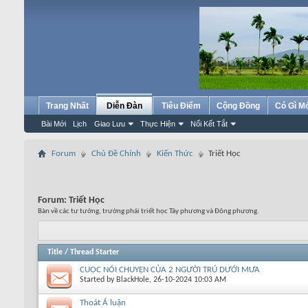
Trang Nhất
Diễn Đàn
Tiêu Điểm
Cộng Đồng
Có Gì M
Bài Mới
Lịch
Giao Lưu
Thực Hiện
Nối Kết Tắt
Forum
Chủ Đề Chính
Kiến Thức
Triết Học
Forum:
Triết Học
Bàn về các tư tưởng, trường phái triết học Tây phương và Đông phương.
Title
/
Thread Starter
CUỘC NÓI CHUYỆN CỦA 2 NGƯỜI TRÚ DƯỚI MƯA
Started by
BlackHole
, 26-10-2024 10:03 AM
Thoát Á luận