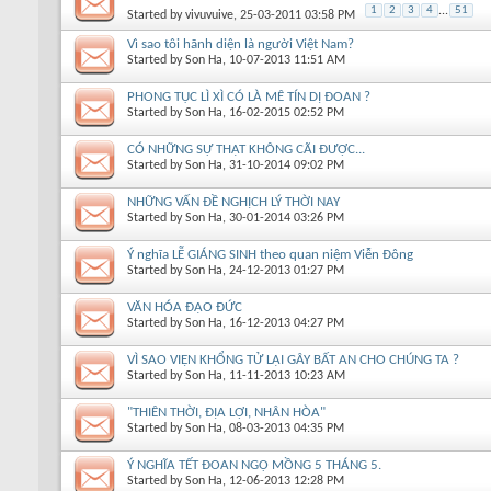
1
2
3
4
...
51
Started by
vivuvuive
, 25-03-2011 03:58 PM
Vì sao tôi hãnh diện là người Việt Nam?
Started by
Son Ha
, 10-07-2013 11:51 AM
PHONG TỤC LÌ XÌ CÓ LÀ MÊ TÍN DỊ ĐOAN ?
Started by
Son Ha
, 16-02-2015 02:52 PM
CÓ NHỮNG SỰ THẬT KHÔNG CÃI ĐƯỢC...
Started by
Son Ha
, 31-10-2014 09:02 PM
NHỮNG VẤN ĐỀ NGHỊCH LÝ THỜI NAY
Started by
Son Ha
, 30-01-2014 03:26 PM
Ý nghĩa LỄ GIÁNG SINH theo quan niệm Viễn Đông
Started by
Son Ha
, 24-12-2013 01:27 PM
VĂN HÓA ĐẠO ĐỨC
Started by
Son Ha
, 16-12-2013 04:27 PM
VÌ SAO VIỆN KHỔNG TỬ LẠI GÂY BẤT AN CHO CHÚNG TA ?
Started by
Son Ha
, 11-11-2013 10:23 AM
"THIÊN THỜI, ĐỊA LỢI, NHÂN HÒA"
Started by
Son Ha
, 08-03-2013 04:35 PM
Ý NGHĨA TẾT ĐOAN NGỌ MỒNG 5 THÁNG 5.
Started by
Son Ha
, 12-06-2013 12:28 PM