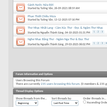
Gánh Nước Nửa Đời
Started by
Tường Vân
, 26-09-2021 08:59 AM
Phan Thiết Chiều Mưa
Started by
Tường Vân
, 13-12-2025 07:16 PM
Thơ Nhạc Nhất Lang - Cảm Xúc Thơ - Đọc & Ngâm Thơ Nhạc
1
2
3
Started by
Nguyễn Thành Sáng
, 04-10-2025 01:31 PM
Nghe Nhạc Bằng Thơ - Ngâm Nga Thơ & Đọc Thơ
1
2
3
4
Started by
Nguyễn Thành Sáng
, 29-03-2025 06:02 PM
Forum Information and Options
Users Browsing this Forum
There are currently
235 users browsing this forum
. (0 members & 235 g
Thread Display Options
Show threads from the...
Sort threads by:
Order threads in...
Ascending Orde