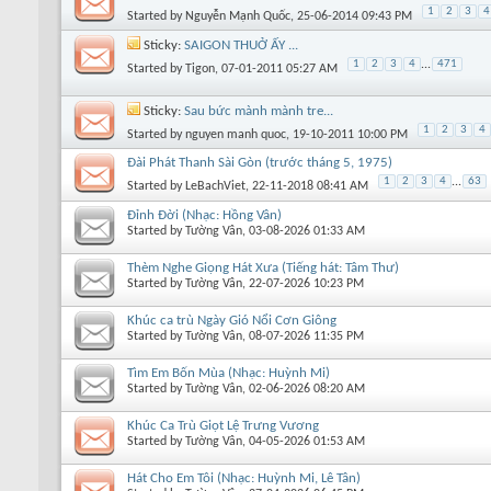
1
2
3
4
Started by
Nguyễn Mạnh Quốc
, 25-06-2014 09:43 PM
Sticky:
SAIGON THUỞ ẤY ...
1
2
3
4
...
471
Started by
Tigon
, 07-01-2011 05:27 AM
Sticky:
Sau bức mành mành tre...
1
2
3
4
Started by
nguyen manh quoc
, 19-10-2011 10:00 PM
Đài Phát Thanh Sài Gòn (trước tháng 5, 1975)
1
2
3
4
...
63
Started by
LeBachViet
, 22-11-2018 08:41 AM
Đỉnh Đời (Nhạc: Hồng Vân)
Started by
Tường Vân
, 03-08-2026 01:33 AM
Thèm Nghe Giọng Hát Xưa (Tiếng hát: Tâm Thư)
Started by
Tường Vân
, 22-07-2026 10:23 PM
Khúc ca trù Ngày Gió Nổi Cơn Giông
Started by
Tường Vân
, 08-07-2026 11:35 PM
Tìm Em Bốn Mùa (Nhạc: Huỳnh Mi)
Started by
Tường Vân
, 02-06-2026 08:20 AM
Khúc Ca Trù Giọt Lệ Trưng Vương
Started by
Tường Vân
, 04-05-2026 01:53 AM
Hát Cho Em Tôi (Nhạc: Huỳnh Mi, Lê Tân)