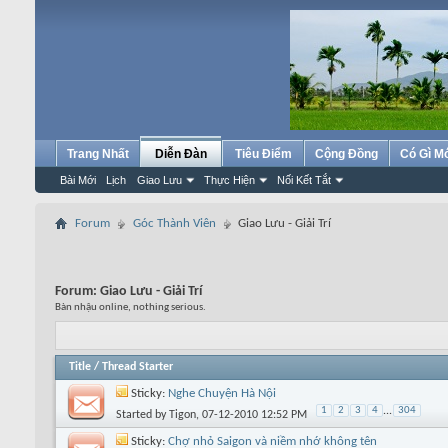
Trang Nhất
Diễn Đàn
Tiêu Điểm
Cộng Đồng
Có Gì M
Bài Mới
Lịch
Giao Lưu
Thực Hiện
Nối Kết Tắt
Forum
Góc Thành Viên
Giao Lưu - Giải Trí
Forum:
Giao Lưu - Giải Trí
Bàn nhậu online, nothing serious.
Title
/
Thread Starter
Sticky:
Nghe Chuyện Hà Nội
1
2
3
4
...
304
Started by
Tigon
, 07-12-2010 12:52 PM
Sticky:
Chợ nhỏ Saigon và niềm nhớ không tên