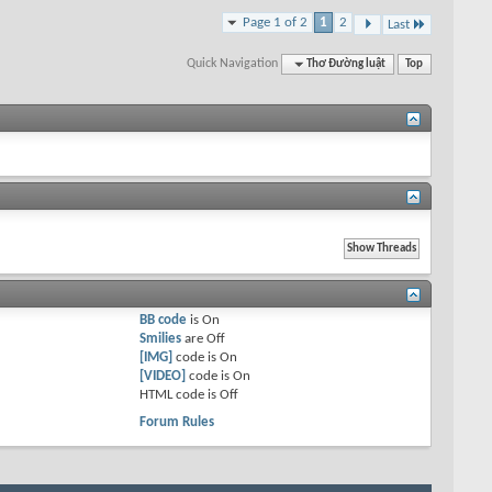
Page 1 of 2
1
2
Last
Quick Navigation
Thơ Đường luật
Top
BB code
is
On
Smilies
are
Off
[IMG]
code is
On
[VIDEO]
code is
On
HTML code is
Off
Forum Rules