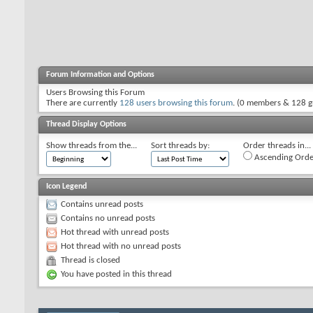
Forum Information and Options
Users Browsing this Forum
There are currently
128 users browsing this forum
. (0 members & 128 g
Thread Display Options
Show threads from the...
Sort threads by:
Order threads in...
Ascending Orde
Icon Legend
Contains unread posts
Contains no unread posts
Hot thread with unread posts
Hot thread with no unread posts
Thread is closed
You have posted in this thread