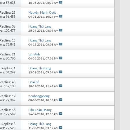
ews: 57,636
16-06-2021,
08:38 AM
Replies: 25
Nguyễn Mạnh Quốc
ews: 98,455
04-01-2015,
10:27 PM
Replies: 38
Hoàng Thứ Lang
s: 130,477
20-09-2013,
08:09 AM
Replies: 13
Hoàng Thứ Lang
ews: 73,841
04-12-2011,
06:08 AM
Replies: 21
Lan Anh
ews: 80,780
04-06-2011,
07:01 PM
Replies: 1
Hoang Thu Lang
ews: 34,249
13-01-2011,
09:04 AM
Replies: 48
Hoài Cổ
s: 159,138
28-12-2010,
11:42 AM
Replies: 12
tieuhongphong
ews: 72,387
08-10-2010,
10:13 PM
Replies: 56
Dấu Chân Hoang
s: 172,589
26-09-2010,
12:16 PM
Replies: 8
Hoàng Thứ Lang
ews: 72,523
11-08-2010,
03:57 AM