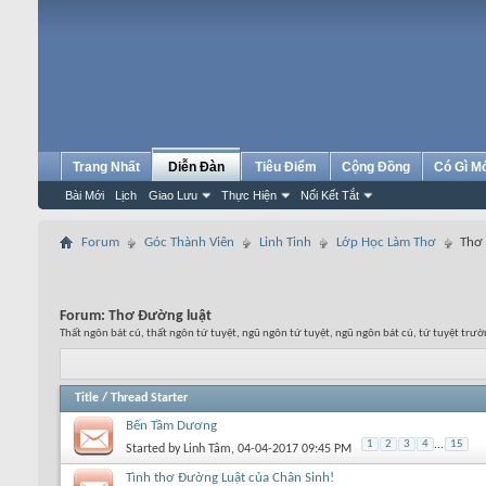
Trang Nhất
Diễn Đàn
Tiêu Điểm
Cộng Đồng
Có Gì M
Bài Mới
Lịch
Giao Lưu
Thực Hiện
Nối Kết Tắt
Forum
Góc Thành Viên
Linh Tinh
Lớp Học Làm Thơ
Thơ 
Forum:
Thơ Đường luật
Thất ngôn bát cú, thất ngôn tứ tuyệt, ngũ ngôn tứ tuyệt, ngũ ngôn bát cú, tứ tuyệt trườ
Title
/
Thread Starter
Bến Tầm Dương
1
2
3
4
...
15
Started by
Linh Tâm
, 04-04-2017 09:45 PM
Tình thơ Đường Luật của Chân Sinh!