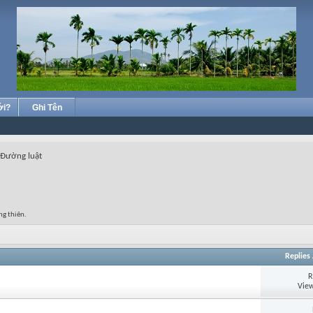
ới?
Ghi Tên
Đường luật
ng thiên.
Replies
R
View