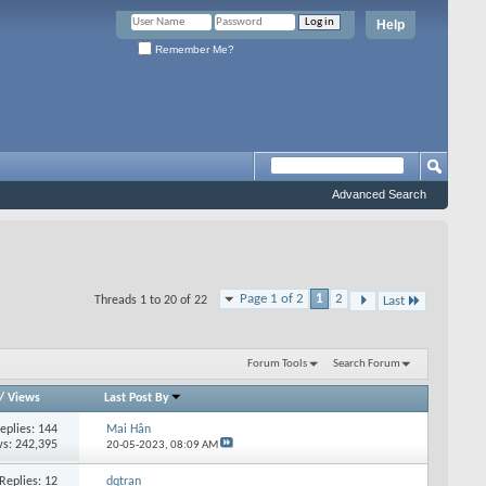
Help
Remember Me?
Advanced Search
Page 1 of 2
1
2
Threads 1 to 20 of 22
Last
Forum Tools
Search Forum
/
Views
Last Post By
eplies: 144
Mai Hân
s: 242,395
20-05-2023,
08:09 AM
Replies: 12
dqtran