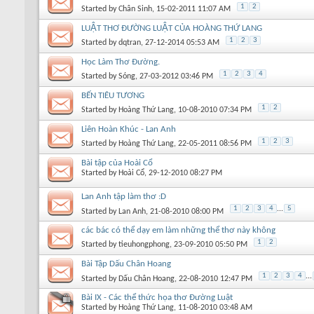
1
2
Started by
Chân Sinh
, 15-02-2011 11:07 AM
LUẬT THƠ ĐƯỜNG LUẬT CỦA HOÀNG THỨ LANG
1
2
3
Started by
dqtran
, 27-12-2014 05:53 AM
Học Làm Thơ Đường.
1
2
3
4
Started by
Sóng
, 27-03-2012 03:46 PM
BẾN TIÊU TƯƠNG
1
2
Started by
Hoàng Thứ Lang
, 10-08-2010 07:34 PM
Liên Hoàn Khúc - Lan Anh
1
2
3
Started by
Hoàng Thứ Lang
, 22-05-2011 08:56 PM
Bài tập của Hoài Cổ
Started by
Hoài Cổ
, 29-12-2010 08:27 PM
Lan Anh tập làm thơ :D
1
2
3
4
...
5
Started by
Lan Anh
, 21-08-2010 08:00 PM
các bác có thể dạy em làm những thể thơ này không
1
2
Started by
tieuhongphong
, 23-09-2010 05:50 PM
Bài Tập Dấu Chân Hoang
1
2
3
4
...
Started by
Dấu Chân Hoang
, 22-08-2010 12:47 PM
Bài IX - Các thể thức họa thơ Đường Luật
Started by
Hoàng Thứ Lang
, 11-08-2010 03:48 AM