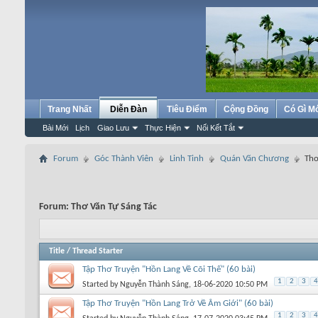
Trang Nhất
Diễn Đàn
Tiêu Điểm
Cộng Đồng
Có Gì M
Bài Mới
Lịch
Giao Lưu
Thực Hiện
Nối Kết Tắt
Forum
Góc Thành Viên
Linh Tinh
Quán Văn Chương
Thơ
Forum:
Thơ Văn Tự Sáng Tác
Title
/
Thread Starter
Tập Thơ Truyện "Hồn Lang Về Cõi Thế" (60 bài)
1
2
3
4
Started by
Nguyễn Thành Sáng
, 18-06-2020 10:50 PM
Tập Thơ Truyện "Hồn Lang Trở Về Âm Giới" (60 bài)
1
2
3
4