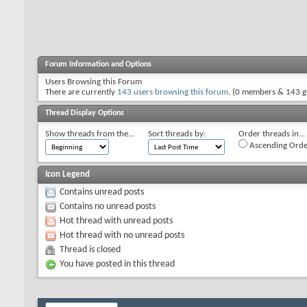
Forum Information and Options
Users Browsing this Forum
There are currently
143 users browsing this forum
. (0 members & 143 g
Thread Display Options
Show threads from the...
Sort threads by:
Order threads in...
Ascending Orde
Icon Legend
Contains unread posts
Contains no unread posts
Hot thread with unread posts
Hot thread with no unread posts
Thread is closed
You have posted in this thread