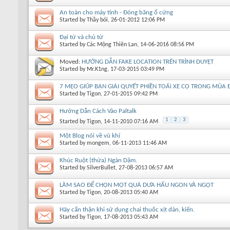
An toàn cho máy tính - Đóng băng ổ cứng
Started by
Thầy bói
, 26-01-2012 12:06 PM
Đại từ và chủ từ
Started by
Các Mộng Thiên Lan
, 14-06-2016 08:56 PM
Moved:
HƯỚNG DẪN FAKE LOCATION TRÊN TRÌNH DUYỆT
Started by
Mr.K1ng
, 17-03-2015 03:49 PM
7 MẸO GIÚP BẠN GIẢI QUYẾT PHIỀN TOÁi XE CỘ TRONG MÙA
Started by
Tigon
, 27-01-2015 09:42 PM
Hướng Dẫn Cách Vào Paltalk
1
2
3
Started by
Tigon
, 14-11-2010 07:16 AM
Một Blog nói về vũ khí
Started by
mongem
, 06-11-2013 11:46 AM
Khúc Ruột (thừa) Ngàn Dặm.
Started by
SilverBullet
, 27-08-2013 06:57 AM
LÀM SAO ĐỂ CHỌN MỘT QUẢ DƯA HẤU NGON VÀ NGỌT
Started by
Tigon
, 20-08-2013 05:40 AM
Hãy cẩn thận khi sử dụng chai t h uố c xịt dán, kiến.
Started by
Tigon
, 17-08-2013 05:43 AM