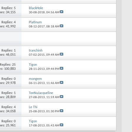
Replies: 5
BlackHole
ews: 34,155
30-08-2018,
04:56 AM
Replies: 4
Platinum
ews: 41,992
08-12-2017,
08:18 AM
Replies: 1
tranchinh
ews: 46,051
07-02-2015,
09:49 AM
Replies: 25
Tigon
s: 100,883
28-11-2013,
09:44 PM
Replies: 0
mongem
ews: 29,978
06-11-2013,
11:46 AM
Replies: 1
TonNuJacqueline
ews: 28,809
27-08-2013,
11:59 AM
Replies: 4
Le Thi
ews: 34,058
25-08-2013,
01:30 PM
Replies: 0
Tigon
ews: 25,961
17-08-2013,
05:43 AM