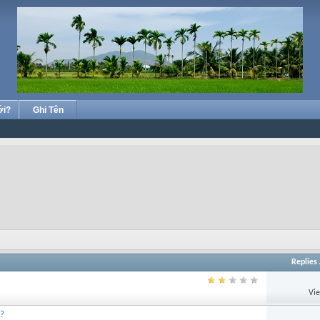
ới?
Ghi Tên
Replies
Vi
i?