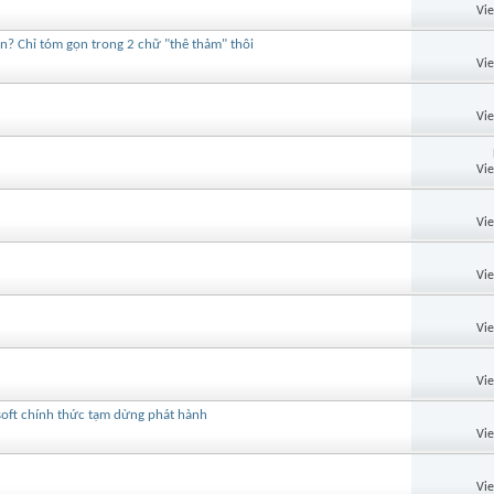
Vi
n? Chỉ tóm gọn trong 2 chữ "thê thảm" thôi
Vi
Vi
Vi
Vi
Vi
Vi
Vi
soft chính thức tạm dừng phát hành
Vi
Vi