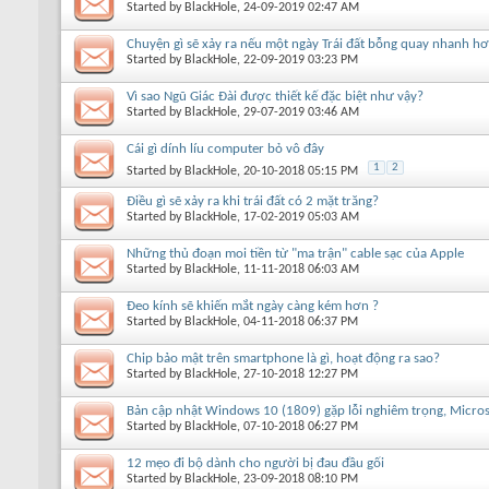
Started by
BlackHole
, 24-09-2019 02:47 AM
Chuyện gì sẽ xảy ra nếu một ngày Trái đất bỗng quay nhanh hơ
Started by
BlackHole
, 22-09-2019 03:23 PM
Vì sao Ngũ Giác Đài được thiết kế đặc biệt như vậy?
Started by
BlackHole
, 29-07-2019 03:46 AM
Cái gì dính líu computer bỏ vô đây
1
2
Started by
BlackHole
, 20-10-2018 05:15 PM
Điều gì sẽ xảy ra khi trái đất có 2 mặt trăng?
Started by
BlackHole
, 17-02-2019 05:03 AM
Những thủ đoạn moi tiền từ "ma trận" cable sạc của Apple
Started by
BlackHole
, 11-11-2018 06:03 AM
Đeo kính sẽ khiến mắt ngày càng kém hơn ?
Started by
BlackHole
, 04-11-2018 06:37 PM
Chip bảo mật trên smartphone là gì, hoạt động ra sao?
Started by
BlackHole
, 27-10-2018 12:27 PM
Bản cập nhật Windows 10 (1809) gặp lỗi nghiêm trọng, Micro
Started by
BlackHole
, 07-10-2018 06:27 PM
12 mẹo đi bộ dành cho người bị đau đầu gối
Started by
BlackHole
, 23-09-2018 08:10 PM