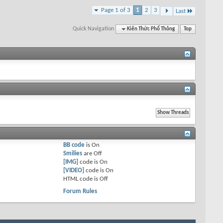
Page 1 of 3
1
2
3
Last
Quick Navigation
Kiến Thức Phổ Thông
Top
BB code
is
On
Smilies
are
Off
[IMG]
code is
On
[VIDEO]
code is
On
HTML code is
Off
Forum Rules