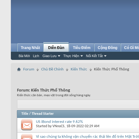
Trang Nhất
Diễn Đàn
Tiêu Điểm
Cộng Đồng
Có Gì M
Bài Mới
Lịch
Giao Lưu
Thực Hiện
Nối Kết Tắt
Forum
Chủ Đề Chính
Kiến Thức
Kiến Thức Phổ Thông
Forum:
Kiến Thức Phổ Thông
Kiến thức căn bản, mẹo vặt trong đời sống hàng ngày.
Title
/
Thread Starter
US iBond interest rate 9.62%
Started by
VNnoCS
, 18-09-2022 02:29 AM
Vì sao chúng ta không vận chuyển rác thải lên đổ trên Mặt Trờ