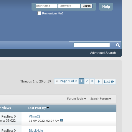
Help
Remember Me?
Advanced Search
Page 1 of 3
1
2
3
Threads 1 to 20 of 59
Last
Forum Tools
Search Forum
/
Views
Last Post By
Replies: 0
VNnoCS
ews: 39,022
18-09-2022,
02:29 AM
Replies: 0
BlackHole