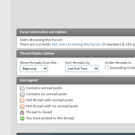
Forum Information and Options
Users Browsing this Forum
There are currently
165 users browsing this forum
. (0 members & 165 g
Thread Display Options
Show threads from the...
Sort threads by:
Order threads in...
Ascending Orde
Icon Legend
Contains unread posts
Contains no unread posts
Hot thread with unread posts
Hot thread with no unread posts
Thread is closed
You have posted in this thread