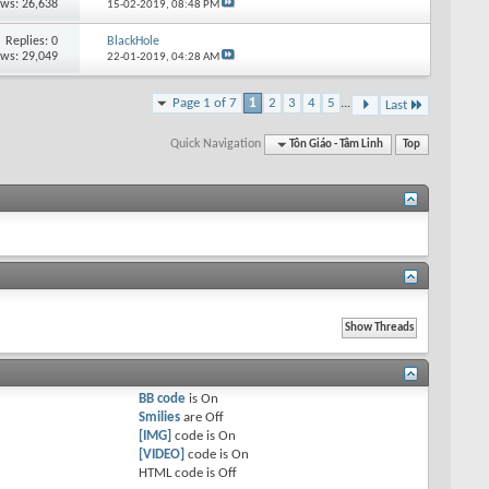
ews: 26,638
15-02-2019,
08:48 PM
Replies: 0
BlackHole
ews: 29,049
22-01-2019,
04:28 AM
Page 1 of 7
1
2
3
4
5
...
Last
Quick Navigation
Tôn Giáo - Tâm Linh
Top
BB code
is
On
Smilies
are
Off
[IMG]
code is
On
[VIDEO]
code is
On
HTML code is
Off