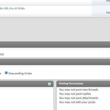
Vi
ên hết cho từ thiện
Vi
ts)
r
Descending Order
Posting Permissions
You
may not
post new threads
You
may not
post replies
You
may not
post attachments
You
may not
edit your posts