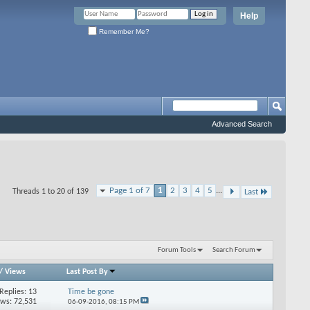
Help
Remember Me?
Advanced Search
Page 1 of 7
1
2
3
4
5
...
Threads 1 to 20 of 139
Last
Forum Tools
Search Forum
/
Views
Last Post By
Replies: 13
Time be gone
ews: 72,531
06-09-2016,
08:15 PM