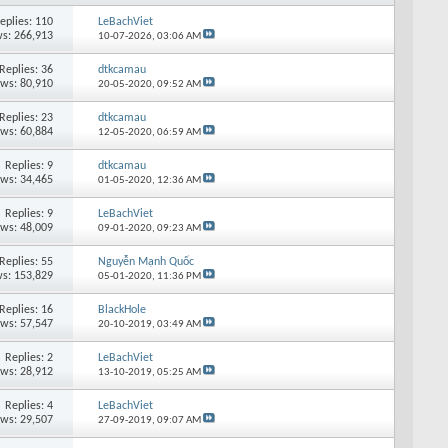
eplies: 110
LeBachViet
s: 266,913
10-07-2026,
03:06 AM
Replies: 36
dtkcamau
ews: 80,910
20-05-2020,
09:52 AM
Replies: 23
dtkcamau
ews: 60,884
12-05-2020,
06:59 AM
Replies: 9
dtkcamau
ews: 34,465
01-05-2020,
12:36 AM
Replies: 9
LeBachViet
ews: 48,009
09-01-2020,
09:23 AM
Replies: 55
Nguyễn Mạnh Quốc
s: 153,829
05-01-2020,
11:36 PM
Replies: 16
BlackHole
ews: 57,547
20-10-2019,
03:49 AM
Replies: 2
LeBachViet
ews: 28,912
13-10-2019,
05:25 AM
Replies: 4
LeBachViet
ews: 29,507
27-09-2019,
09:07 AM