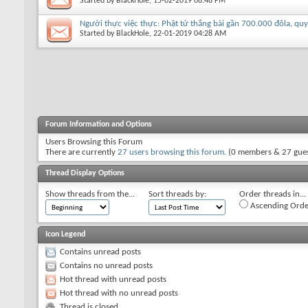
Started by
BlackHole
, 15-02-2019 08:48 PM
Người thực việc thực: Phật tử thắng bài gần 700.000 đôla, quy
Started by
BlackHole
, 22-01-2019 04:28 AM
Forum Information and Options
Users Browsing this Forum
There are currently
27 users browsing this forum
. (0 members & 27 gues
Thread Display Options
Show threads from the...
Sort threads by:
Order threads in...
Ascending Orde
Icon Legend
Contains unread posts
Contains no unread posts
Hot thread with unread posts
Hot thread with no unread posts
Thread is closed