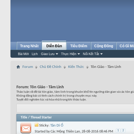
Trang Nhất
Diễn Đàn
Tiêu Điểm
Cộng Đồng
Có Gì M
Bài Mới
Lịch
Giao Lưu
Thực Hiện
Nối Kết Tắt
Forum
Chủ Đề Chính
Kiến Thức
Tôn Giáo - Tâm Linh
Forum:
Tôn Giáo - Tâm Linh
Thảo luận về đề tài tôn giáo, tâm linh trong khuôn khổ tín ngưỡng dân gian và các tôn gi
Không đăng bài có tính cách chính trị trong chuyên mục này.
Tuyệt đối nghiêm túc và hòa nhã trong khi thảo luận.
Title
/
Thread Starter
Sticky:
Tân Di Ổ
1
2
Started by
Các Mộng Thiên Lan
, 28-08-2016 08:46 PM