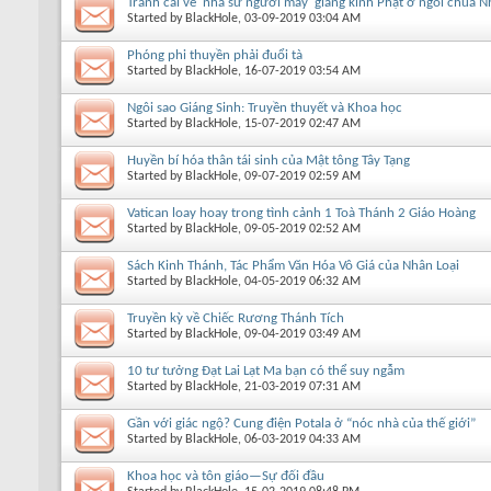
Tranh cãi về 'nhà sư người máy' giảng kinh Phật ở ngôi chùa N
Started by
BlackHole
, 03-09-2019 03:04 AM
Phóng phi thuyền phải đuổi tà
Started by
BlackHole
, 16-07-2019 03:54 AM
Ngôi sao Giáng Sinh: Truyền thuyết và Khoa học
Started by
BlackHole
, 15-07-2019 02:47 AM
Huyền bí hóa thân tái sinh của Mật tông Tây Tạng
Started by
BlackHole
, 09-07-2019 02:59 AM
Vatican loay hoay trong tình cảnh 1 Toà Thánh 2 Giáo Hoàng
Started by
BlackHole
, 09-05-2019 02:52 AM
Sách Kinh Thánh, Tác Phẩm Văn Hóa Vô Giá của Nhân Loại
Started by
BlackHole
, 04-05-2019 06:32 AM
Truyền kỳ về Chiếc Rương Thánh Tích
Started by
BlackHole
, 09-04-2019 03:49 AM
10 tư tưởng Đạt Lai Lạt Ma bạn có thể suy ngẫm
Started by
BlackHole
, 21-03-2019 07:31 AM
Gần với giác ngộ? Cung điện Potala ở “nóc nhà của thế giới”
Started by
BlackHole
, 06-03-2019 04:33 AM
Khoa học và tôn giáo—Sự đối đầu