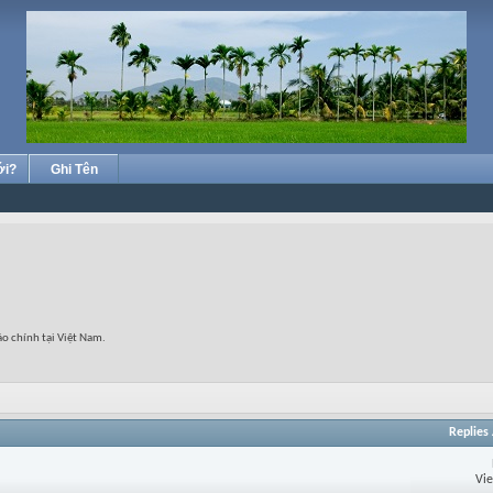
ới?
Ghi Tên
áo chính tại Việt Nam.
Replies
Vi