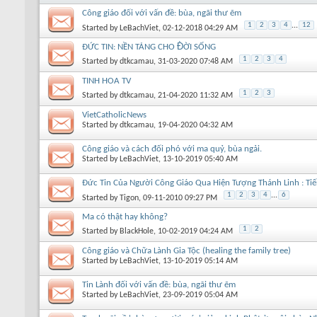
Công giáo đối với vấn đề: bùa, ngãi thư ẽm
1
2
3
4
...
12
Started by
LeBachViet
, 02-12-2018 04:29 AM
ĐỨC TIN: NỀN TẢNG CHO Đ̀ỜI SỐNG
1
2
3
4
Started by
dtkcamau
, 31-03-2020 07:48 AM
TINH HOA TV
1
2
3
Started by
dtkcamau
, 21-04-2020 11:32 AM
VietCatholicNews
Started by
dtkcamau
, 19-04-2020 04:32 AM
Công giáo và cách đối phó với ma quỷ, bùa ngải.
Started by
LeBachViet
, 13-10-2019 05:40 AM
Đức Tin Của Người Công Giáo Qua Hiện Tượng Thánh Linh : Tiến
1
2
3
4
...
6
Started by
Tigon
, 09-11-2010 09:27 PM
Ma có thật hay không?
1
2
Started by
BlackHole
, 10-02-2019 04:24 AM
Công giáo và Chữa Lành Gia Tộc (healing the family tree)
Started by
LeBachViet
, 13-10-2019 05:14 AM
Tin Lành đối với vấn đề: bùa, ngãi thư ẽm
Started by
LeBachViet
, 23-09-2019 05:04 AM