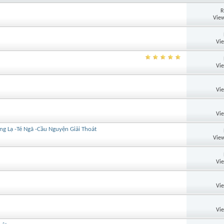
R
View
Vi
Vi
Vi
Vi
g Lạ -Té Ngã -Cầu Nguyện Giải Thoát
View
Vi
Vi
Vi